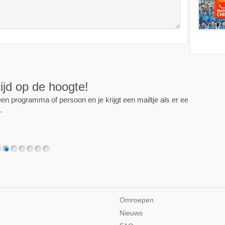
ijd op de hoogte!
programma of persoon en je krijgt een mailtje als er een
2
3
4
5
6
7
Omroepen
Nieuws