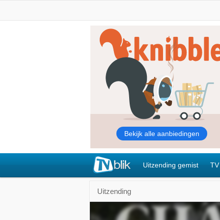
Uitzending gemist
TV
Uitzending