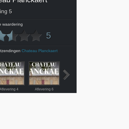
ing 5
 waardering
5
itzendingen
Chateau Planckaert
Aflevering 4
Aflevering 6
Aflevering 7
Aflevering 8