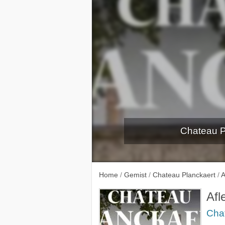
Chateau Pl
Home
/
Gemist
/
Chateau Planckaert
/
A
Afl
Cha