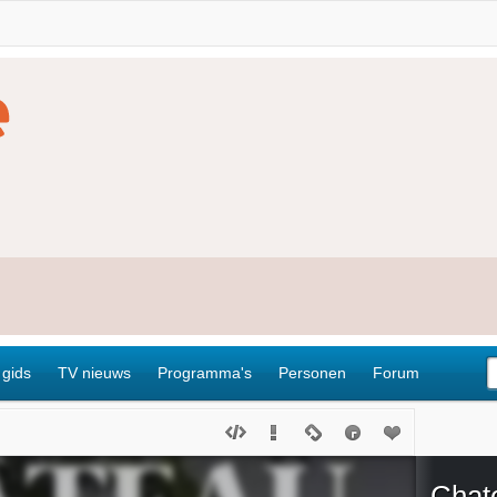
 gids
TV nieuws
Programma's
Personen
Forum
Chat