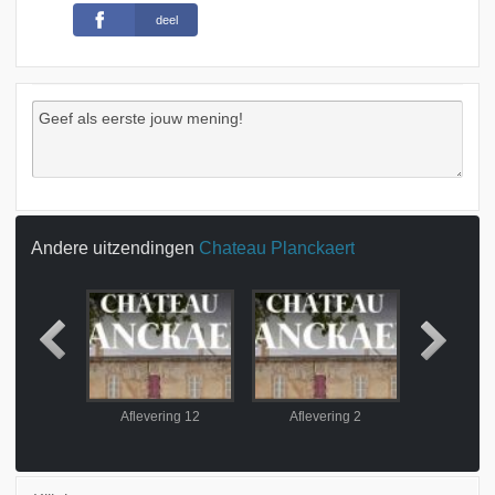
deel
Andere uitzendingen
Chateau Planckaert
ing 11
Aflevering 12
Aflevering 2
Afleve