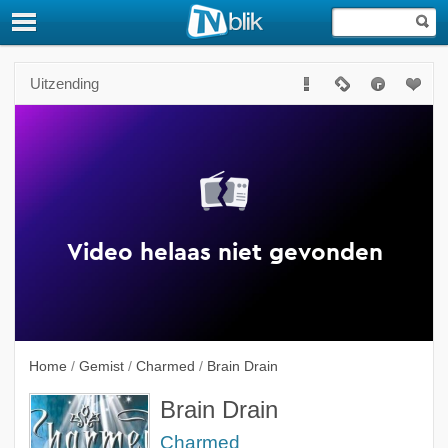
Uitzending
Home
/
Gemist
/
Charmed
/
Brain Drain
Brain Drain
Charmed