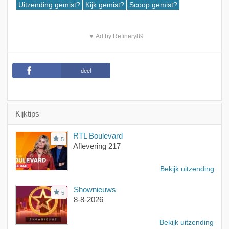
Uitzending gemist?
Kijk gemist?
Scoop gemist?
▼ Ad by Refinery89
deel
Kijktips
RTL Boulevard
5
Aflevering 217
Bekijk uitzending
Shownieuws
5
8-8-2026
Bekijk uitzending