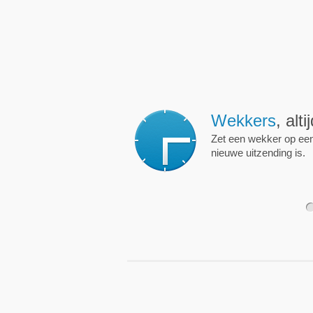
Wekkers
, alt
Zet een wekker op een 
nieuwe uitzending is.
1