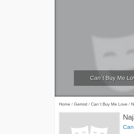
Can´t Buy Me Lov
Home
/
Gemist
/
Can´t Buy Me Love
/
N
Naj
Can