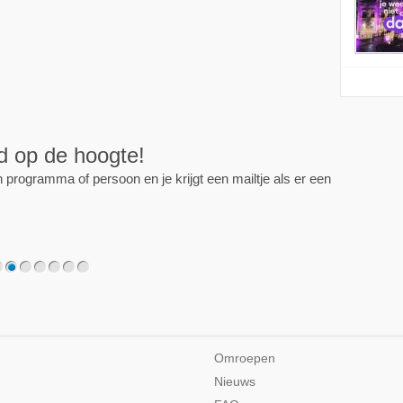
ijd op de hoogte!
programma of persoon en je krijgt een mailtje als er een
2
3
4
5
6
7
Omroepen
Nieuws