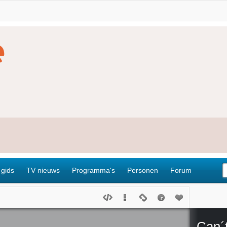
 gids
TV nieuws
Programma's
Personen
Forum
Can´