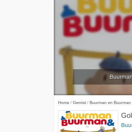
Buurman
Kweke
Home
/
Gemist
/
Buurman en Buurman
Gol
Buu