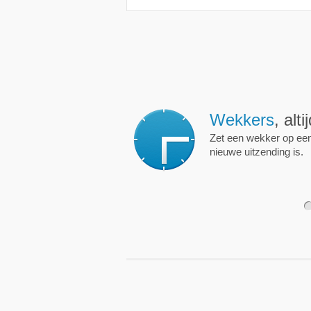
Wekkers
, alt
Zet een wekker op een 
nieuwe uitzending is.
1