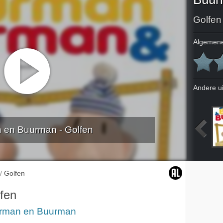
Golfen
Algemene
Andere u
 en Buurman - Golfen
rij
Zweefvliegen
Ziek
De fax
/
Golfen
fen
rman en Buurman