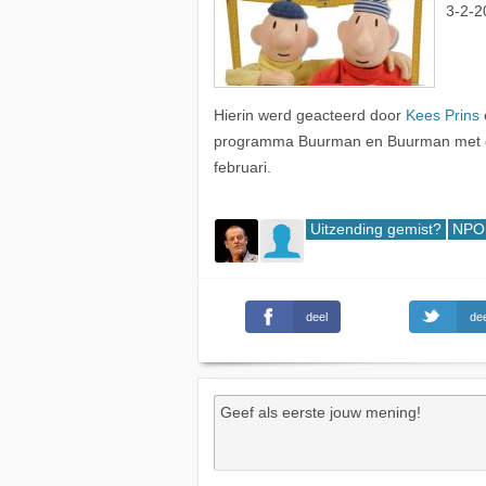
3-2-2
Hierin werd geacteerd door
Kees Prins
programma Buurman en Buurman met de
februari.
Uitzending gemist?
NPO 
deel
dee