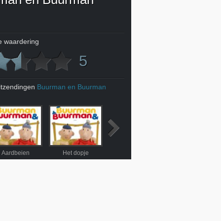
 waardering
5
itzendingen
Buurman en Buurman
Aardbeien
Het dopje
Zwembad
Landschap schilder