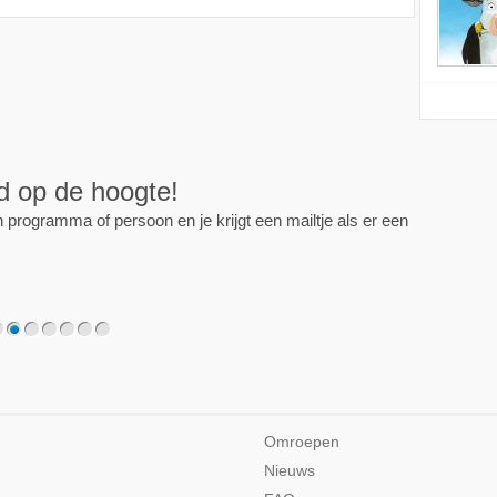
ijd op de hoogte!
programma of persoon en je krijgt een mailtje als er een
2
3
4
5
6
7
Omroepen
Nieuws