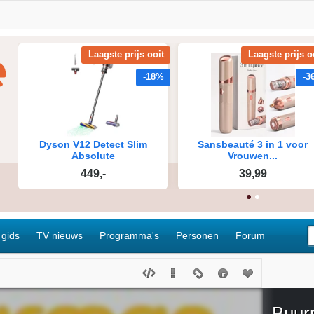
 gids
TV nieuws
Programma's
Personen
Forum
Buur