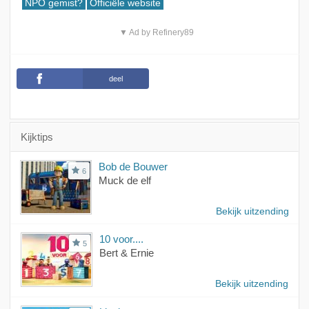
NPO gemist?
Officiële website
▼ Ad by Refinery89
deel
Kijktips
Bob de Bouwer
6
Muck de elf
Bekijk uitzending
10 voor....
5
Bert & Ernie
Bekijk uitzending