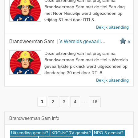
Deze uitzending van het programma
Brandweerman Sam met de titel Een dag
met Noor Nieuwtje werd uitgezonden op
vrijdag 31 mei door RTL8.
Bekijk uitzending
Brandweerman Sam
's Werelds gevaarlijkste picknick
5
Deze uitzending van het programma
Brandweerman Sam met de titel s Werelds
gevaarlijkste picknick werd uitgezonden op
donderdag 30 mei door RTL8.
Bekijk uitzending
1
2
3
4
. . .
16
Brandweerman Sam info
Uitzending gemist?
KRO-NCRV gemist?
NPO 3 gemist?