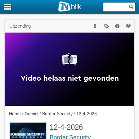
Uitzending
Home
/
Gemist
/
Border Security
/
12-4-2026
12-4-2026
Border Security