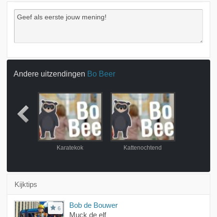
Andere uitzendingen
Bo Beer
rouwtje
Karatekok
Kattenochtend
Kijktips
Bob de Bouwer
6
Muck de elf