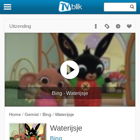
Uitzending
Bing - Waterijsje
Home
/
Gemist
/
Bing
/
Waterijsje
Waterijsje
Bing