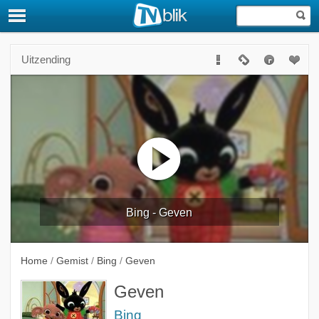
Uitzending
Bing - Geven
Home
/
Gemist
/
Bing
/
Geven
Geven
Bing