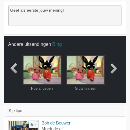
Andere uitzendingen
Bing
estijd
Hoelahoepen
Grote laarzen
Bel
Kijktips
Bob de Bouwer
6
Muck de elf