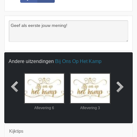
Andere uitzendingen
Bij Ons Op Het Kamp
ring 5
Aflevering 6
Aflevering 3
Afleve
Kijktips