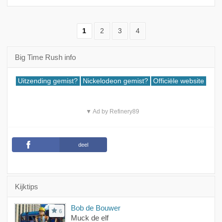
1
2
3
4
Big Time Rush info
Uitzending gemist?
Nickelodeon gemist?
Officiële website
▼ Ad by Refinery89
deel
Kijktips
Bob de Bouwer
6
Muck de elf