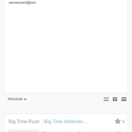
verwezenlijken.
Nieuwste
Nieuwste
Beste
Big Time Rush
Big Time liefdesliedje
6
Meest bekeken