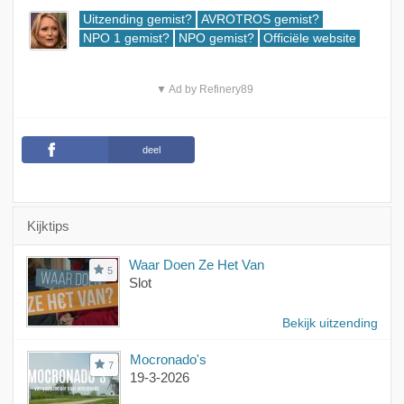
Uitzending gemist?
AVROTROS gemist?
NPO 1 gemist?
NPO gemist?
Officiële website
▼ Ad by Refinery89
deel
Kijktips
Waar Doen Ze Het Van
5
Slot
Bekijk uitzending
Mocronado's
7
19-3-2026