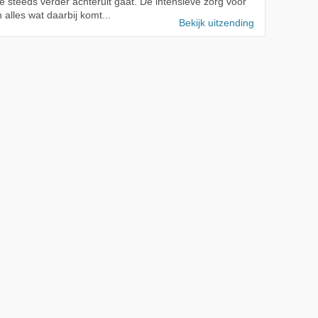
te steeds verder achteruit gaat. De intensieve zorg voor
 alles wat daarbij komt...
Bekijk uitzending