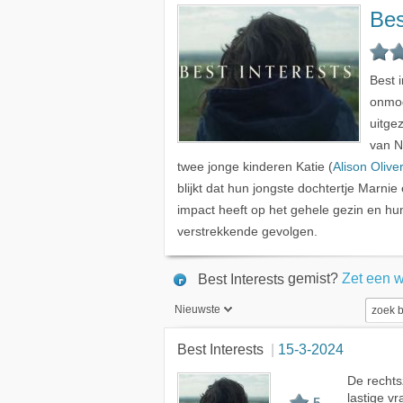
Bes
Best 
onmog
uitge
van Ni
twee jonge kinderen Katie (
Alison Olive
blijkt dat hun jongste dochtertje Marnie
impact heeft op het gehele gezin en h
verstrekkende gevolgen.
gemist?
Zet een 
Best Interests
Nieuwste
Nieuwste
Best Interests
15-3-2024
Beste
De rechts
lastige 
Meest bekeken
5