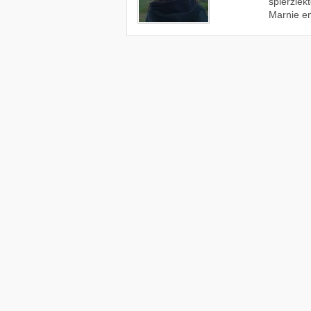
spierziek
Marnie en