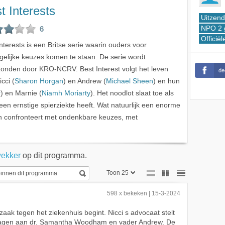
t Interests
Uitzend
6
NPO 2 
Officië
interests is een Britse serie waarin ouders voor
elijke keuzes komen te staan. De serie wordt
zonden door KRO-NCRV. Best Interest volgt het leven
de
cci (
Sharon Horgan
) en Andrew (
Michael Sheen
) en hun
r
) en Marnie (
Niamh Moriarty
). Het noodlot slaat toe als
 een ernstige spierziekte heeft. Wat natuurlijk een enorme
un confronteert met ondenkbare keuzes, met
wekker
op dit programma.
Toon 25
Toon 25
598 x bekeken | 15-3-2024
Toon 50
zaak tegen het ziekenhuis begint. Nicci s advocaat stelt
vragen aan dr. Samantha Woodham en vader Andrew. De
Toon 75