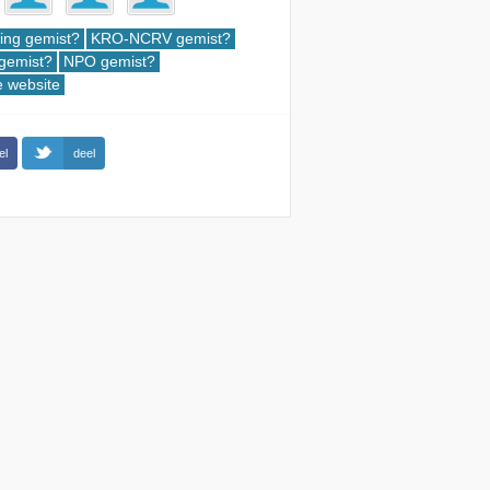
ing gemist?
KRO-NCRV gemist?
gemist?
NPO gemist?
le website
el
deel