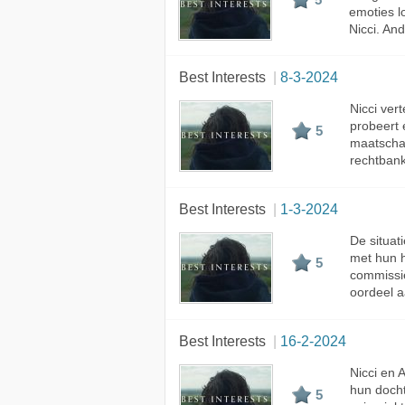
emoties l
A - Z
Nicci. And
Best Interests
8-3-2024
Nicci ver
probeert 
5
maatschap
rechtbank
Best Interests
1-3-2024
De situat
met hun h
5
commissie
oordeel a
Best Interests
16-2-2024
Nicci en 
hun docht
5