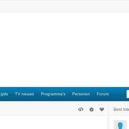
 gids
TV nieuws
Programma's
Personen
Forum
Best Int