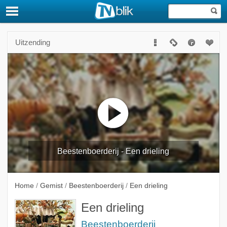
Uitzending
Beestenboerderij - Een drieling
Home
/
Gemist
/
Beestenboerderij
/
Een drieling
Een drieling
Beestenboerderij