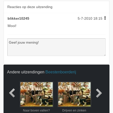
Reacties op deze uitzending
blikker10245
5-7-2010 18:15
Mooi!
Andere uitzendingen
Beestenboerderij
end dak
Naar boven vallen?
Drijven en zinken
Leven e