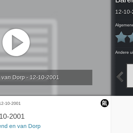
12-10-
Algemene
Andere u
 van Dorp - 12-10-2001
2001
8-10-2001
9-10-2001
10-10-2001
12-10-2001
10-2001
end en van Dorp