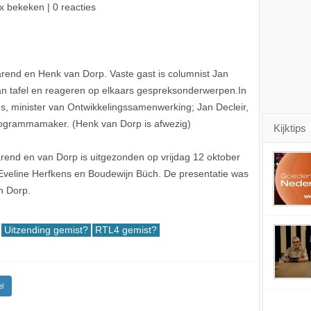
x bekeken | 0 reacties
Barend en Henk van Dorp. Vaste gast is columnist Jan
an tafel en reageren op elkaars gespreksonderwerpen.In
ns, minister van Ontwikkelingssamenwerking; Jan Decleir,
programmamaker. (Henk van Dorp is afwezig)
Kijktips
end en van Dorp is uitgezonden op vrijdag 12 oktober
 Eveline Herfkens en Boudewijn Büch. De presentatie was
n Dorp.
Uitzending gemist?
RTL4 gemist?
l