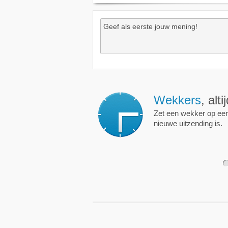
Wekkers
, alt
Zet een wekker op een 
nieuwe uitzending is.
1