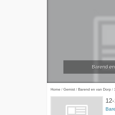
Barend en
5-10-
Home
/
Gemist
/
Barend en van Dorp
/
12-
Bar