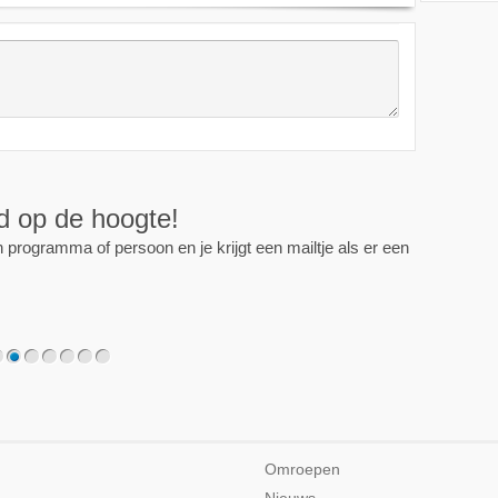
ijd op de hoogte!
programma of persoon en je krijgt een mailtje als er een
2
3
4
5
6
7
Omroepen