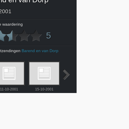
2001
 waardering
5
itzendingen
Barend en van Dorp
11-10-2001
15-10-2001
16-10-2001
17-10-2001