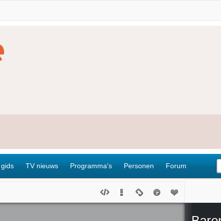
 gids
TV nieuws
Programma's
Personen
Forum
Bare