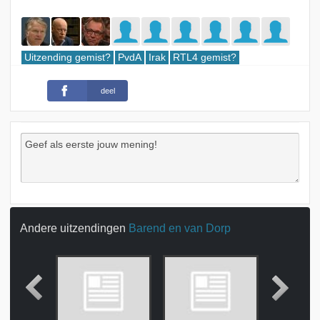
Uitzending gemist?
PvdA
Irak
RTL4 gemist?
deel
Andere uitzendingen
Barend en van Dorp