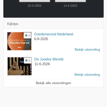
2003
10-4-2003
14-4-2003
15-4-
Kijktips
Goedenavond Nederland
4
6-8-2026
Bekijk uitzending
De Joodse Wereld
5
11-6-2026
Bekijk uitzending
Bekijk alle uitzendingen