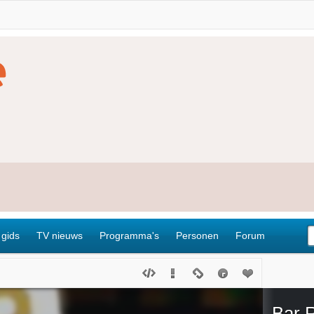
 gids
TV nieuws
Programma's
Personen
Forum
Bar 