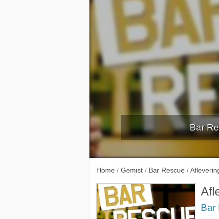
Bar Re
Home
/
Gemist
/
Bar Rescue
/
Afleverin
Afl
Bar