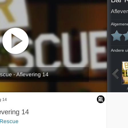
Afleve
Algemene
Andere u
scue - Aflevering 14
Aflevering 9
g 14
evering 14
 Rescue