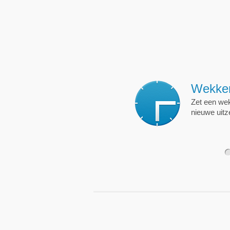
Wekkers
, alt
Zet een wekker op een 
nieuwe uitzending is.
1