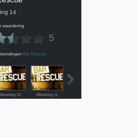
ring 14
 waardering
5
itzendingen
Bar Rescue
Aflevering 10
Aflevering 11
Aflevering 12
Aflevering 13