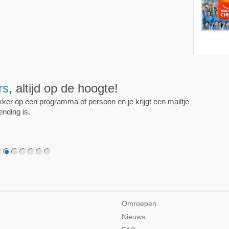
ijd op de hoogte!
programma of persoon en je krijgt een mailtje als er een
2
3
4
5
6
7
Omroepen
Nieuws