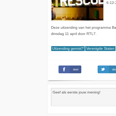
6-12-
Deze uitzending van het programma Bar
dinsdag 11 april door RTL7.
Uitzending gemist?
Verenigde Staten
deel
dee