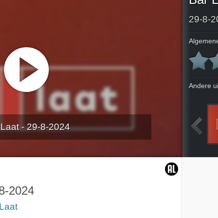
29-8-2
Algemene
Andere u
 Laat - 29-8-2024
26-8-2024
27-8-2024
8-2024
Laat