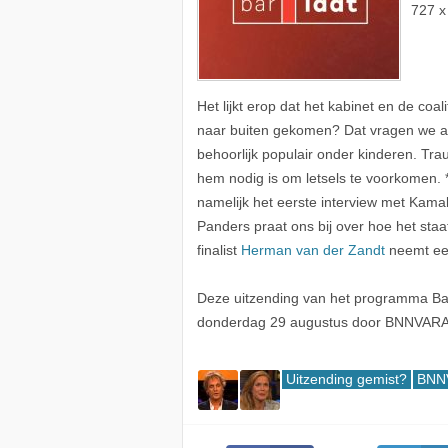
727 x
Het lijkt erop dat het kabinet en de coa
naar buiten gekomen? Dat vragen we aan 
behoorlijk populair onder kinderen. T
hem nodig is om letsels te voorkomen.
namelijk het eerste interview met Kama
Panders praat ons bij over hoe het st
finalist
Herman van der Zandt
neemt een
Deze uitzending van het programma Bar
donderdag 29 augustus door BNNVARA
Uitzending gemist?
BNN