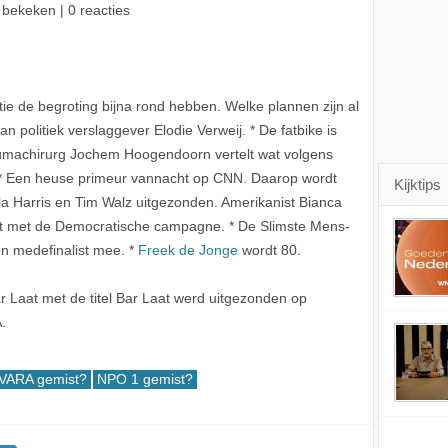
 bekeken | 0 reacties
litie de begroting bijna rond hebben. Welke plannen zijn al
politiek verslaggever Elodie Verweij. * De fatbike is
raumachirurg Jochem Hoogendoorn vertelt wat volgens
 * Een heuse primeur vannacht op CNN. Daarop wordt
Kijktips
la Harris en Tim Walz uitgezonden. Amerikanist Bianca
aat met de Democratische campagne. * De Slimste Mens-
 medefinalist mee. *
Freek de Jonge
wordt 80.
 Laat met de titel Bar Laat werd uitgezonden op
.
VARA gemist?
NPO 1 gemist?