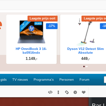
 gids
TV nieuws
Programma's
Personen
Forum
Bar L