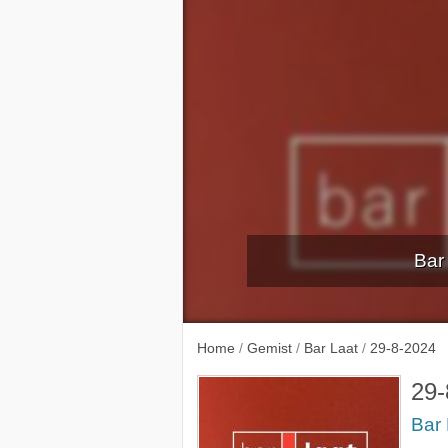
Bar
Home
/
Gemist
/
Bar Laat
/
29-8-2024
29-
Bar 