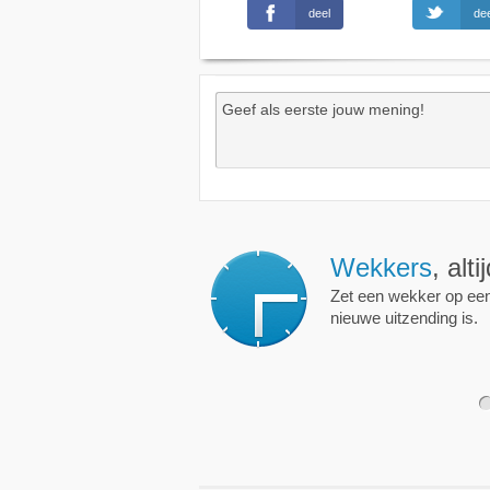
deel
dee
Wekkers
, alt
Zet een wekker op een 
nieuwe uitzending is.
1