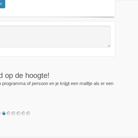
l
ijd op de hoogte!
programma of persoon en je krijgt een mailtje als er een
2
3
4
5
6
7