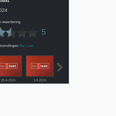
024
 waardering
5
itzendingen
Bar Laat
28-8-2024
3-9-2024
3-9-2024
4-9-2024