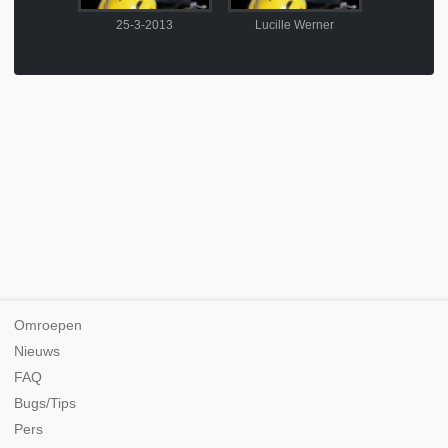
2013
25-3-2013
Lucille Werner
Kees
Omroepen
Nieuws
FAQ
Bugs/Tips
Pers