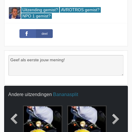
Uitzending gemist?
AVROTROS gemist?
NPO 1 gemist?
deel
Andere uitzendingen
Bananasplit