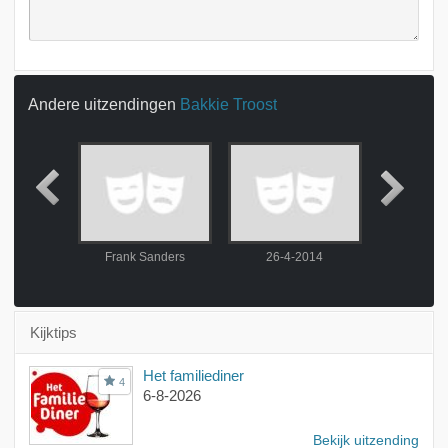
Andere uitzendingen
Bakkie Troost
der Linden
Frank Sanders
26-4-2014
3-5-
Kijktips
Het familiediner
4
6-8-2026
Bekijk uitzending