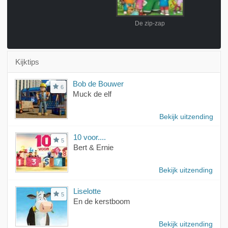
De zip-zap
Badou in d
Kijktips
Bob de Bouwer
6
Muck de elf
Bekijk uitzending
10 voor....
5
Bert & Ernie
Bekijk uitzending
Liselotte
5
En de kerstboom
Bekijk uitzending