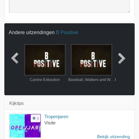
Andere uitzendingen
B Positive
y Response
Canine Extraction
Baseball, Walkers and Wine
Kijktips
Tropenjaren
5
Visite
Bekijk uitzending