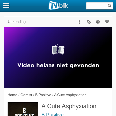
Uitzending
Home
/
Gemist
/
B Positive
/
A Cute Asphyxiation
A Cute Asphyxiation
B Positive