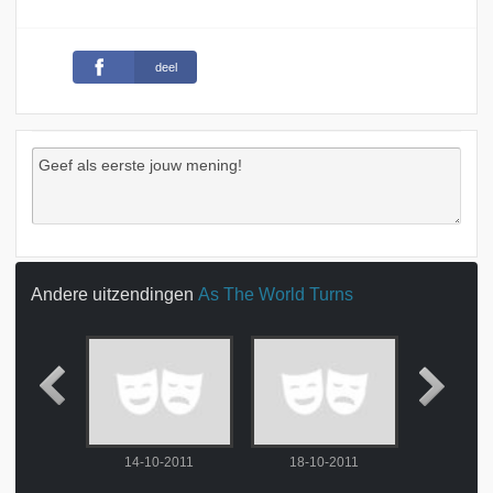
deel
Andere uitzendingen
As The World Turns
-2011
14-10-2011
18-10-2011
19-10