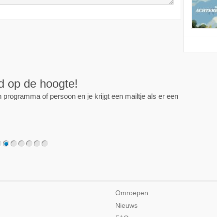
ijd op de hoogte!
programma of persoon en je krijgt een mailtje als er een
2
3
4
5
6
7
Omroepen
Nieuws