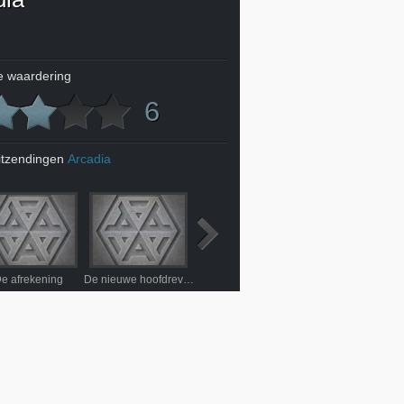
 waardering
6
itzendingen
Arcadia
e afrekening
De nieuwe hoofdrevisor
Score nul