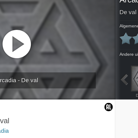
De val
Algemene
Andere u
rcadia - De val
ogd
Het proces
De leugen
De kus
D
val
adia