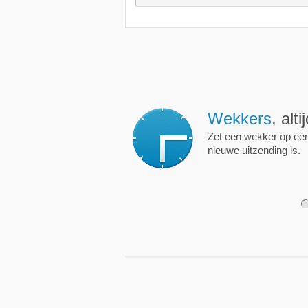
Wekkers
, alt
Zet een wekker op een 
nieuwe uitzending is.
1