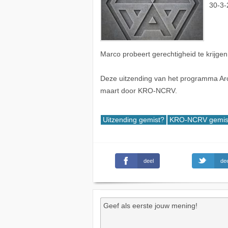
30-3-
Marco probeert gerechtigheid te krijgen
Deze uitzending van het programma Arc
maart door KRO-NCRV.
Uitzending gemist?
KRO-NCRV gemis
deel
dee