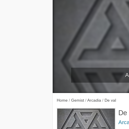
A
De vo
Home
/
Gemist
/
Arcadia
/
De val
De 
Arc