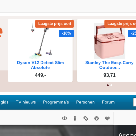
 gids
TV nieuws
Programma's
Personen
Forum
Arca