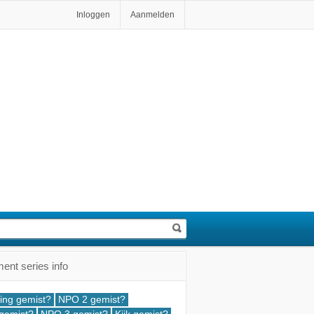
Inloggen
Aanmelden
nt series info
ing gemist?
NPO 2 gemist?