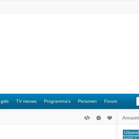
 gids
TV nieuws
Programma's
Personen
Forum
Amuseme
Uitzend