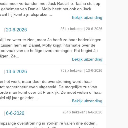
teeds meer verbanden met Jack Radcliffe. Tasha stuit op
geheimen van Daniel. Molly heeft het ook op Jack
ant hij komt zijn afspraken...
Bekijk uitzending
Flood
20-6-2026
354 x bekeken | 20-6-2026
blij Lee weer te zien, maar Jo heeft zo haar bedenkingen
k tussen hem en Daniel. Molly krijgt informatie over de
 oorzaak van de heftige overstromingen. Pat begint Jo
ijgen. Ze...
Bekijk uitzending
Flood
13-6-2026
753 x bekeken | 13-6-2026
 aan het werk, maar door de overstroming wordt haar
 tot rechercheur even uitgesteld. De mogelijke zus van
rde man komt over uit Frankrijk. Ze moet weten of haar
el vijf jaar geleden...
Bekijk uitzending
Flood
6-6-2026
704 x bekeken | 6-6-2026
ampzalige overstroming in Yorkshire vallen drie doden.