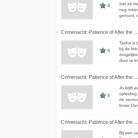
ziet ze s
6
nog meer 
gemunt, w
Crimenacht: Patience of After the 
Tasha is 
bij de lin
6
mogelijke
door te kr
Crimenacht: Patience of After the 
Jo blijft
opleiding
6
de vermoo
broer Dani
Crimenacht: Patience of After the 
Bij een r