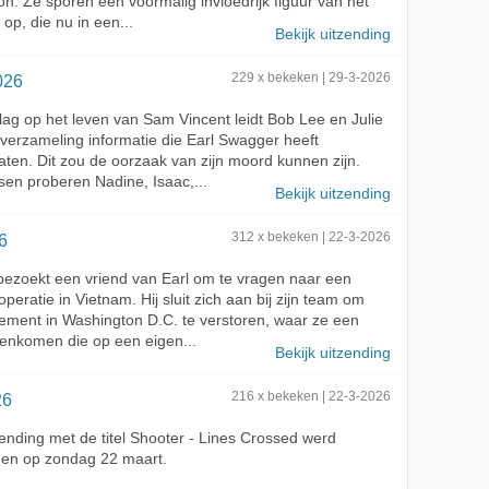
n. Ze sporen een voormalig invloedrijk figuur van het
op, die nu in een...
Bekijk uitzending
026
229 x bekeken | 29-3-2026
ag op het leven van Sam Vincent leidt Bob Lee en Julie
verzameling informatie die Earl Swagger heeft
aten. Dit zou de oorzaak van zijn moord kunnen zijn.
en proberen Nadine, Isaac,...
Bekijk uitzending
6
312 x bekeken | 22-3-2026
ezoekt een vriend van Earl om te vragen naar een
peratie in Vietnam. Hij sluit zich aan bij zijn team om
ment in Washington D.C. te verstoren, waar ze een
enkomen die op een eigen...
Bekijk uitzending
26
216 x bekeken | 22-3-2026
ending met de titel Shooter - Lines Crossed werd
den op zondag 22 maart.