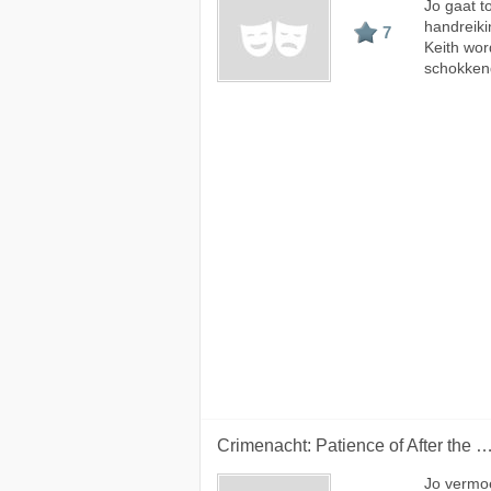
Jo gaat t
handreiki
7
Keith wor
schokkend
Crimenacht: Patience of After the 
Jo vermoe