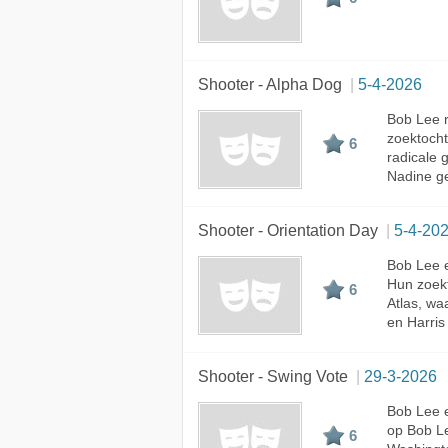
Shooter - Alpha Dog
5-4-2026
Bob Lee ra
zoektoch
6
radicale 
Nadine ge
Shooter - Orientation Day
5-4-20
Bob Lee e
Hun zoekt
6
Atlas, wa
en Harris
Shooter - Swing Vote
29-3-2026
Bob Lee e
op Bob L
6