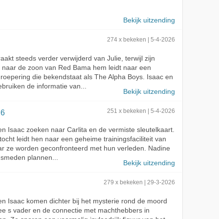
Bekijk uitzending
274 x bekeken | 5-4-2026
akt steeds verder verwijderd van Julie, terwijl zijn
t naar de zoon van Red Bama hem leidt naar een
groepering die bekendstaat als The Alpha Boys. Isaac en
bruiken de informatie van...
Bekijk uitzending
26
251 x bekeken | 5-4-2026
n Isaac zoeken naar Carlita en de vermiste sleutelkaart.
ocht leidt hen naar een geheime trainingsfaciliteit van
ar ze worden geconfronteerd met hun verleden. Nadine
 smeden plannen...
Bekijk uitzending
279 x bekeken | 29-3-2026
n Isaac komen dichter bij het mysterie rond de moord
ee s vader en de connectie met machthebbers in