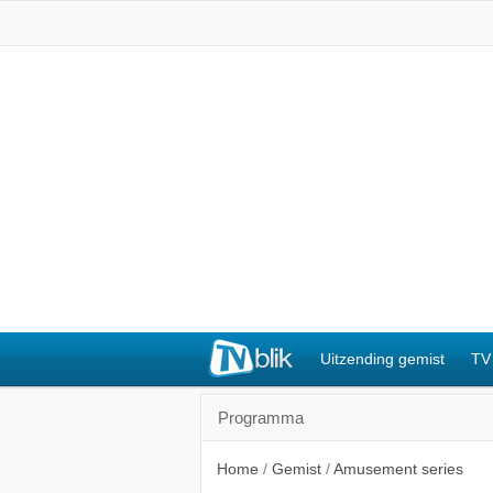
Uitzending gemist
TV
Programma
Home
/
Gemist
/
Amusement series