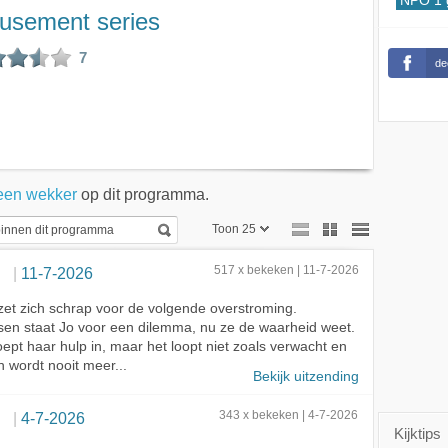
NPO 1 
sement series
7
de
een wekker
op dit programma.
Toon 25
Toon 25
ood
11-7-2026
517 x bekeken | 11-7-2026
Toon 50
zet zich schrap voor de volgende overstroming.
en staat Jo voor een dilemma, nu ze de waarheid weet.
Toon 75
ept haar hulp in, maar het loopt niet zoals verwacht en
n wordt nooit meer...
Bekijk uitzending
Flood
4-7-2026
343 x bekeken | 4-7-2026
Kijktips