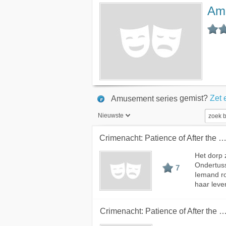
Amu
gemist?
Zet 
Amusement series
Nieuwste
Nieuwste
Crimenacht: Patience of After the Fl
Beste
Het dorp 
Ondertuss
Meest bekeken
7
Iemand ro
A - Z
haar leve
Crimenacht: Patience of After the 