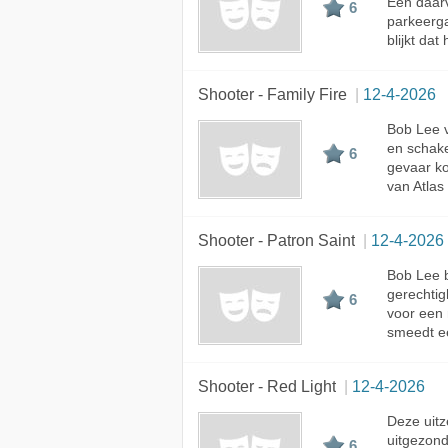
Een daarv
6
parkeerga
blijkt dat 
Shooter - Family Fire
12-4-2026
Bob Lee v
en schake
6
gevaar k
van Atlas
Shooter - Patron Saint
12-4-2026
Bob Lee b
gerechtig
6
voor een 
smeedt e
Shooter - Red Light
12-4-2026
Deze uitz
uitgezond
6