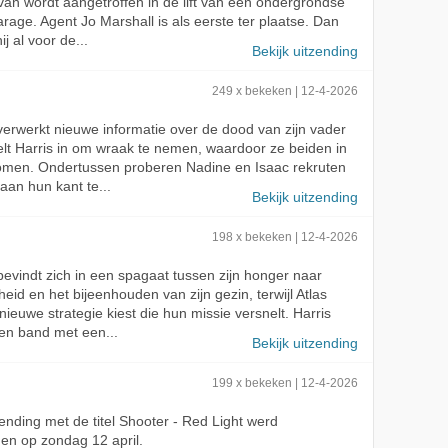
an wordt aangetroffen in de lift van een ondergrondse
rage. Agent Jo Marshall is als eerste ter plaatse. Dan
hij al voor de...
Bekijk uitzending
249 x bekeken | 12-4-2026
erwerkt nieuwe informatie over de dood van zijn vader
lt Harris in om wraak te nemen, waardoor ze beiden in
omen. Ondertussen proberen Nadine en Isaac rekruten
 aan hun kant te...
Bekijk uitzending
198 x bekeken | 12-4-2026
evindt zich in een spagaat tussen zijn honger naar
heid en het bijeenhouden van zijn gezin, terwijl Atlas
nieuwe strategie kiest die hun missie versnelt. Harris
en band met een...
Bekijk uitzending
199 x bekeken | 12-4-2026
ending met de titel Shooter - Red Light werd
en op zondag 12 april.