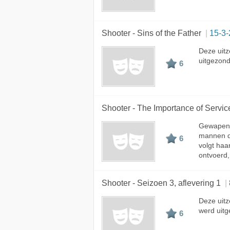
Shooter - Sins of the Father
15-3
Deze uitz
uitgezon
6
Shooter - The Importance of Servic
Gewapend
mannen di
6
volgt haa
ontvoerd,
Shooter - Seizoen 3, aflevering 1
Deze uitz
werd uit
6