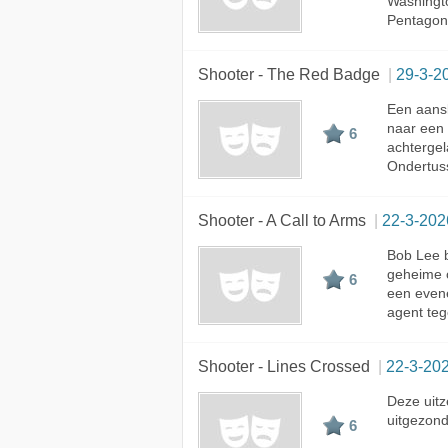
Washingto
Pentagon 
Shooter - The Red Badge
29-3-2
Een aansl
naar een 
6
achtergel
Ondertuss
Shooter - A Call to Arms
22-3-202
Bob Lee b
geheime o
6
een evene
agent teg
Shooter - Lines Crossed
22-3-20
Deze uitz
uitgezon
6