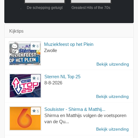
Hans Bloemendal, een muzikaal eerbetoon
De schepping getuigt
Greatest Hits of the 70s
Concert at S
Kijktips
Muziekfeest op het Plein
6
Zwolle
Bekijk uitzending
Sterren NL Top 25
6
8-8-2026
Bekijk uitzending
Soulsister - Shirma & Matthij...
5
Shirma en Matthijs volgen de voetsporen
van de Qu...
Bekijk uitzending