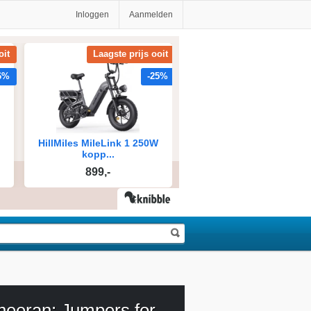
Inloggen
Aanmelden
Ed Sheeran: Jumpers for Goalposts-Live from Wembley