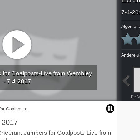
7-4-20
Algemene
Andere u
 for Goalposts-Live from Wembley
- 7-4-2017
Rockumentary Red Bull
Dana Winner in Concert - deel 1
Dana Winner in Concert - deel 2
De Avond van de Filmmuziek
or Goalposts...
-2017
heeran: Jumpers for Goalposts-Live from