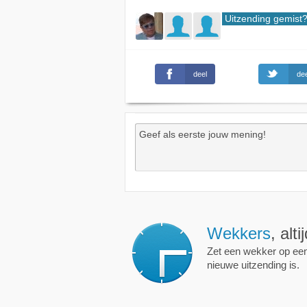
Uitzending gemist
deel
dee
Wekkers
, alt
Zet een wekker op een 
nieuwe uitzending is.