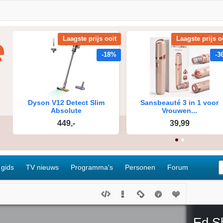
 gids
TV nieuws
Programma's
Personen
Forum