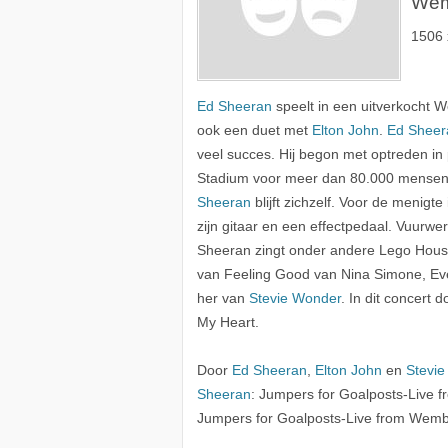
Wem
1506 
Ed Sheeran
speelt in een uitverkocht 
ook een duet met
Elton John
.
Ed Sheer
veel succes. Hij begon met optreden in
Stadium voor meer dan 80.000 mensen. O
Sheeran
blijft zichzelf. Voor de menigte
zijn gitaar en een effectpedaal. Vuurw
Sheeran zingt onder andere Lego House,
van Feeling Good van Nina Simone, Ev
her van
Stevie Wonder
. In dit concert 
My Heart.
Door
Ed Sheeran
,
Elton John
en
Stevi
Sheeran
: Jumpers for Goalposts-Live f
Jumpers for Goalposts-Live from Wemble