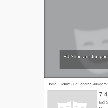
Ed Sheeran: Jumpers
Home
/
Gemist
/
Ed Sheeran: Jumpers f
7-4
Ed S