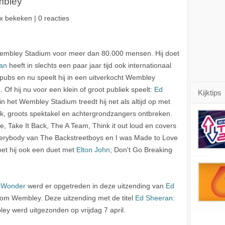
bley
x bekeken | 0 reacties
Wembley Stadium voor meer dan 80.000 mensen. Hij doet
an
heeft in slechts een paar jaar tijd ook internationaal
 pubs en nu speelt hij in een uitverkocht Wembley
f hij nu voor een klein of groot publiek speelt:
Ed
Kijktips
 in het Wembley Stadium treedt hij net als altijd op met
erk, groots spektakel en achtergrondzangers ontbreken.
 Take It Back, The A Team, Think it out loud en covers
erybody van The Backstreetboys en I was Made to Love
doet hij ook een duet met
Elton John
; Don't Go Breaking
e Wonder
werd er opgetreden in deze uitzending van
Ed
rom Wembley. Deze uitzending met de titel
Ed Sheeran
:
y werd uitgezonden op vrijdag 7 april.