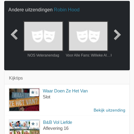
Andere uitzendingen
Robin Hood
lamour
NOS Veteranendag
Voor Alle Fans: Willeke Alberti
Kijktips
Waar Doen Ze Het Van
5
Slot
Bekijk uitzending
B&B Vol Liefde
3
Aflevering 16