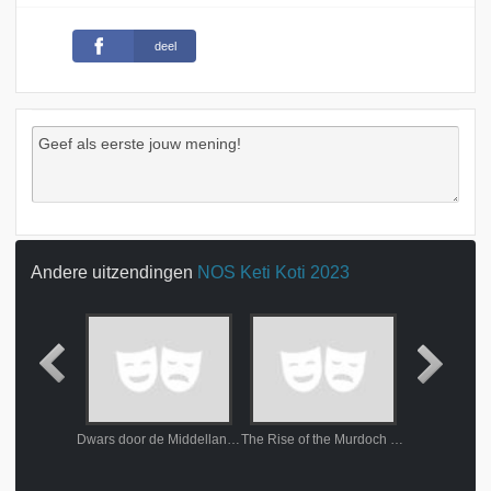
deel
Andere uitzendingen
NOS Keti Koti 2023
eti Koti
Dwars door de Middellandse Zee
The Rise of the Murdoch Dynasty
Feed