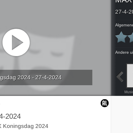
27-4-2
Algemene
Andere u
gsdag 2024 - 27-4-2024
Oorlog is erfelijk ; Evgeniy Levchenko en Isa Hoes
The Hilton: Park Lane
Musical Awards Gala 2024: De rode loper
Musical Awards Gala 2024
4
4-2024
 Koningsdag 2024