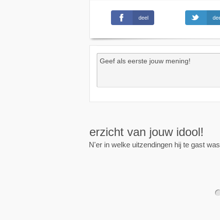
deel
dee
Wekkers
, alt
Zet een wekker op een 
nieuwe uitzending is.
1