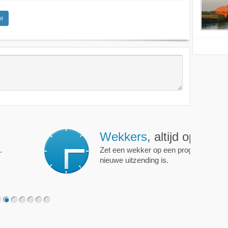
l
ijd op de hoogte!
programma of persoon en je krijgt een mailtje als er een
2
3
4
5
6
7