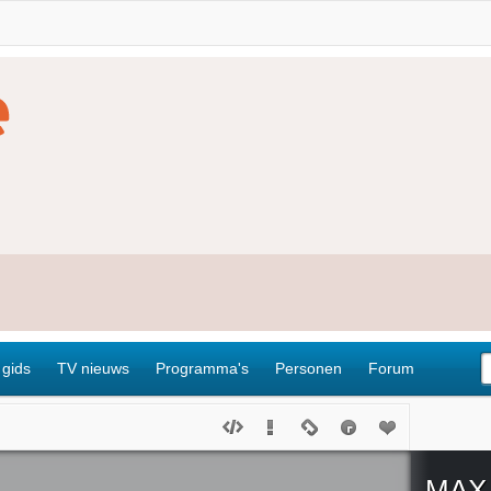
 gids
TV nieuws
Programma's
Personen
Forum
MAX 