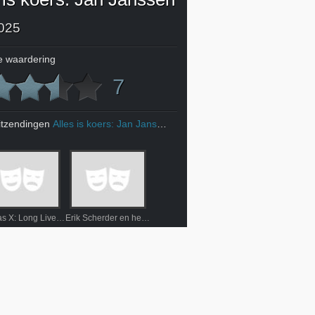
025
 waardering
7
itzendingen
Alles is koers: Jan Janssen
Lil Nas X: Long Live Montero
Erik Scherder en het nut van optimisme; Een nieuwe realiteit