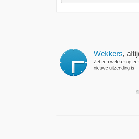
Wekkers
, alt
Zet een wekker op een 
nieuwe uitzending is.
1