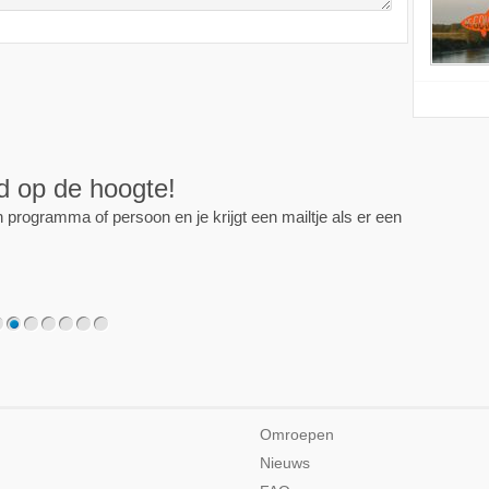
ijd op de hoogte!
programma of persoon en je krijgt een mailtje als er een
2
3
4
5
6
7
Omroepen
Nieuws