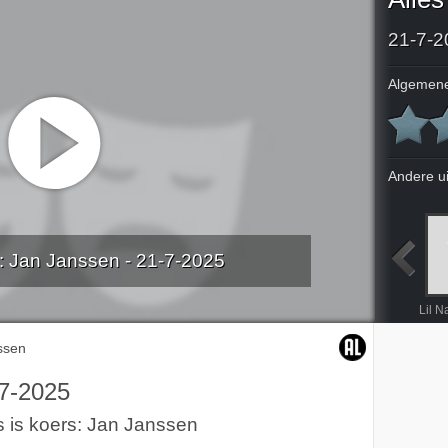
21-7-2
Algemene
Andere u
s: Jan Janssen - 21-7-2025
Sally Noach, een formidabele mensenredder
Erik Scherder en het nut van optimisme;Hoop
The Mysterious Mr. Lagerfeld
NOS Zomercarnaval Rotterdam 2025
nssen
7-2025
s is koers: Jan Janssen