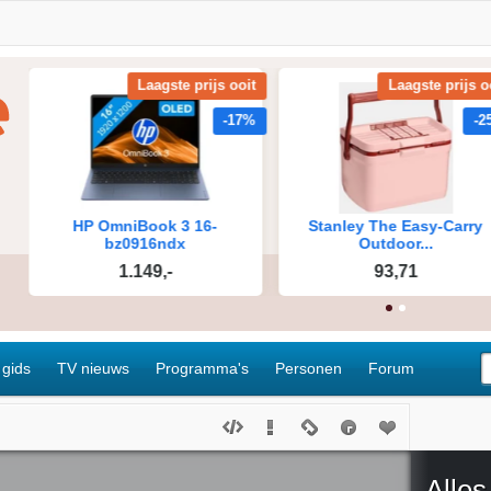
 gids
TV nieuws
Programma's
Personen
Forum
Alles