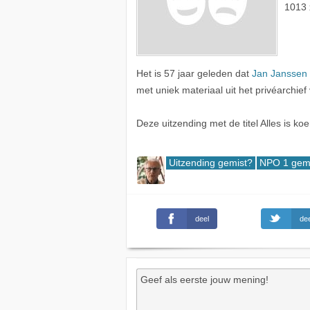
1013 
Het is 57 jaar geleden dat
Jan Janssen
met uniek materiaal uit het privéarchie
Deze uitzending met de titel Alles is ko
Uitzending gemist?
NPO 1 gem
deel
dee