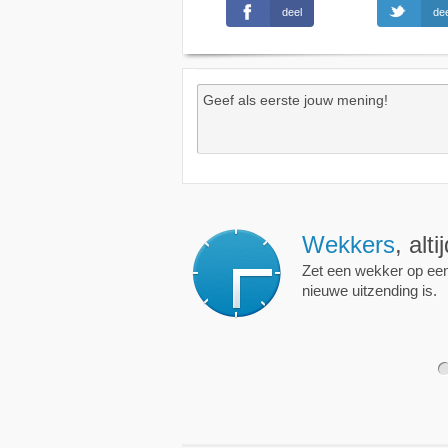
deel
dee
Wekkers
, alt
Zet een wekker op een 
nieuwe uitzending is.
1