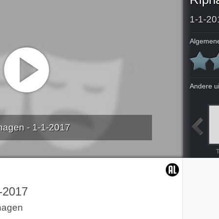
1-1-20
Algemene
Andere u
hagen - 1-1-2017
Bedknobs and Broomsticks
Those magnificent men in their flying machines
De 100-jarige man die uit het raam klom en verdween
Dakar, I Love It, I Hate It
T
-2017
hagen