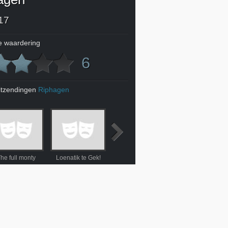
17
 waardering
6
itzendingen
Riphagen
he full monty
Loenatik te Gek!
Penny's Shadow
Foxcatcher