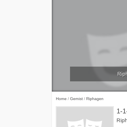
Rip
Expeditie T.rex
De Surprise
Home
/
Gemist
/
Riphagen
1-1
Rip