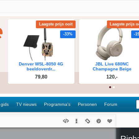
 gids
TV nieuws
Programma's
Personen
Forum
Riph