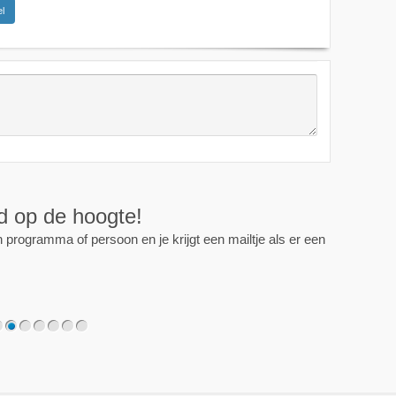
l
ijd op de hoogte!
programma of persoon en je krijgt een mailtje als er een
2
3
4
5
6
7