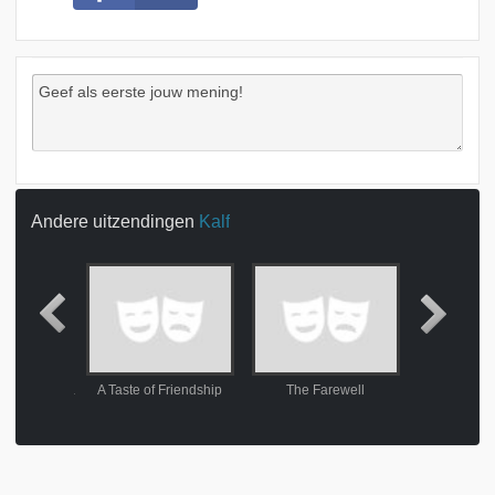
Andere uitzendingen
Kalf
De anatomie van een meermin
A Taste of Friendship
The Farewell
La La