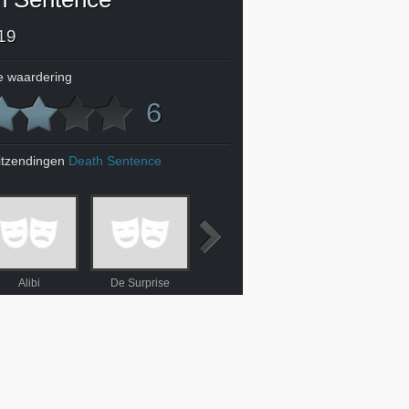
19
 waardering
6
itzendingen
Death Sentence
Alibi
De Surprise
Leon
Hairspray