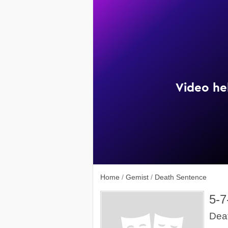
Lek
Alien 3
Home
/
Gemist
/
Death Sentence
5-7
Dea