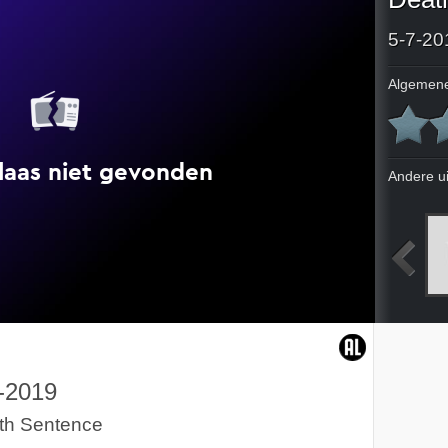
5-7-20
Algemene
Andere u
Heersers van het luchtruim
Ellis in Glamourland
An Officer and a Gentleman
L'Avenir
-2019
th Sentence