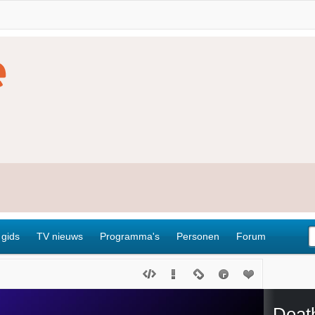
 gids
TV nieuws
Programma's
Personen
Forum
Deat