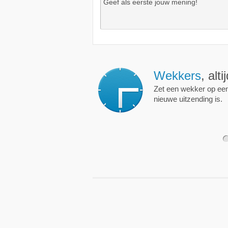
Wekkers
, alt
Zet een wekker op een 
nieuwe uitzending is.
1