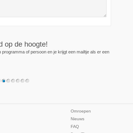
ijd op de hoogte!
programma of persoon en je krijgt een mailtje als er een
2
3
4
5
6
7
Omroepen
Nieuws
FAQ