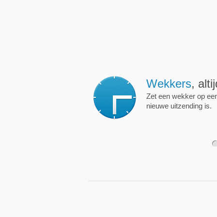
Wekkers
, alt
Zet een wekker op een 
nieuwe uitzending is.
1