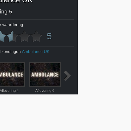
ing 5
 waardering
5
itzendingen
Ambulance UK
Aflevering 4
Aflevering 6
Aflevering 7
Aflevering 8