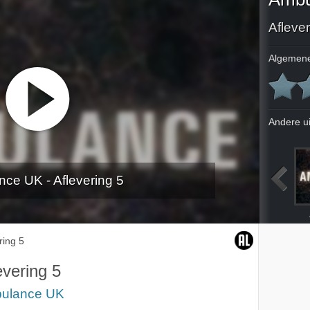
Aflever
Algemene
Andere u
ce UK - Aflevering 5
ing 8
Aflevering 1
Aflevering 2
Aflevering 3
ring 5
evering 5
ulance UK