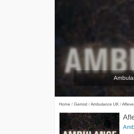
Ambulan
Aflever
Home
/
Gemist
/
Ambulance UK
/
Afleve
Afl
Amb