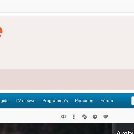
 gids
TV nieuws
Programma's
Personen
Forum
Ambu