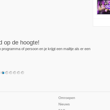
ijd op de hoogte!
programma of persoon en je krijgt een mailtje als er een
2
3
4
5
6
7
Omroepen
Nieuws