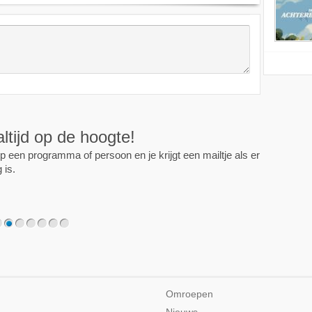
ijd op de hoogte!
programma of persoon en je krijgt een mailtje als er een
2
3
4
5
6
7
Omroepen