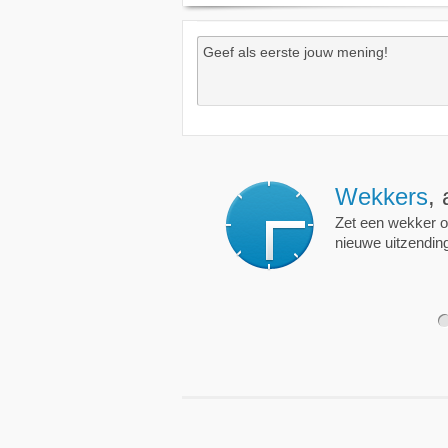
Wekkers
, alt
Zet een wekker op een 
nieuwe uitzending is.
1