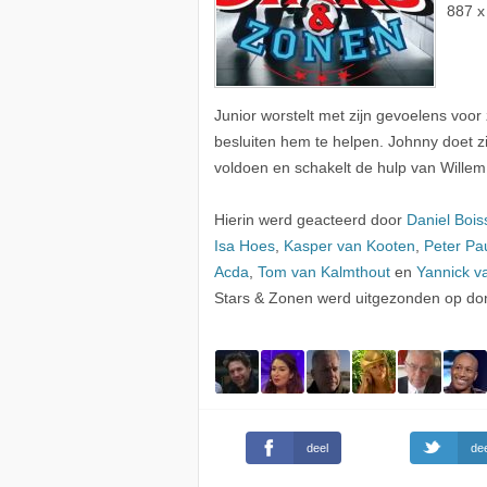
887 x
Junior worstelt met zijn gevoelens voor
besluiten hem te helpen. Johnny doet zi
voldoen en schakelt de hulp van Willem 
Hierin werd geacteerd door
Daniel Bois
Isa Hoes
,
Kasper van Kooten
,
Peter Pau
Acda
,
Tom van Kalmthout
en
Yannick v
Stars & Zonen werd uitgezonden op do
deel
dee