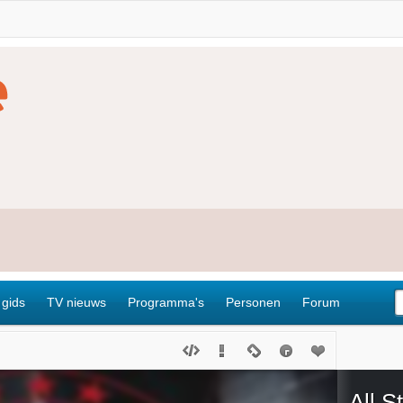
 gids
TV nieuws
Programma's
Personen
Forum
All S