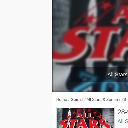
All Star
12-3-
Home
/
Gemist
/
All Stars & Zonen
/
28-
28-
All 