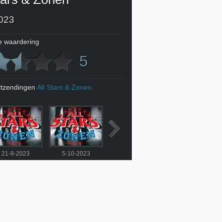
023
 waardering
5
itzendingen
All Stars & Zonen
21-9-2023
5-10-2023
12-10-2023
19-10-2023