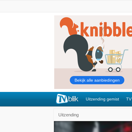
Uitzending gemist
TV
Uitzending