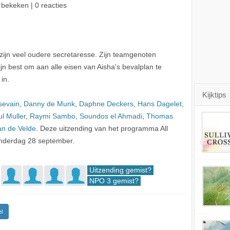
 bekeken | 0 reacties
 zijn veel oudere secretaresse. Zijn teamgenoten
jn best om aan alle eisen van Aisha's bevalplan te
in.
Kijktips
sevain
,
Danny de Munk
,
Daphne Deckers
,
Hans Dagelet
,
l Muller
,
Raymi Sambo
,
Soundos el Ahmadi
,
Thomas
an de Velde
. Deze uitzending van het programma All
nderdag 28 september.
Uitzending gemist?
NPO 3 gemist?
l