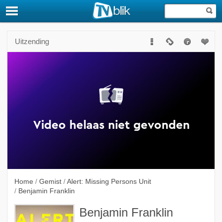
Uitzending
Home
/
Gemist
/
Alert: Missing Persons Unit
/
Benjamin Franklin
Benjamin Franklin