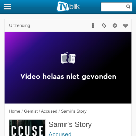
Uitzending
Home
/
Gemist
/
Accused
/
Samir's Story
Samir's Story
Accused