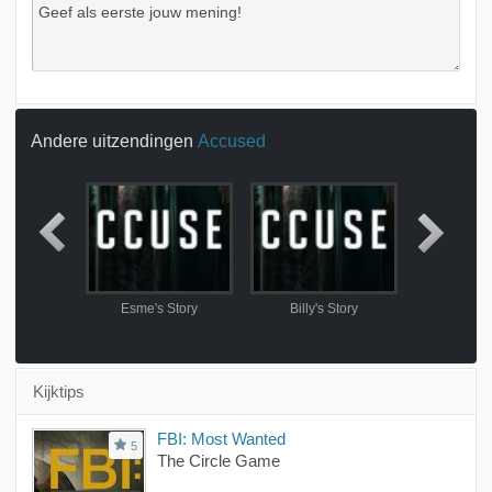
Andere uitzendingen
Accused
 Story
Esme's Story
Billy's Story
Lorraine
Kijktips
FBI: Most Wanted
5
The Circle Game