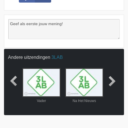
Andere uitzendingen
3LAB
so
Vader
Na Het Nieuws
Nie