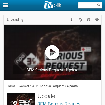
Uitzending
3FM Serious Request - Update
Home
/
Gemist
/
3FM Serious Request
/
Update
Update
3FM Serious Request