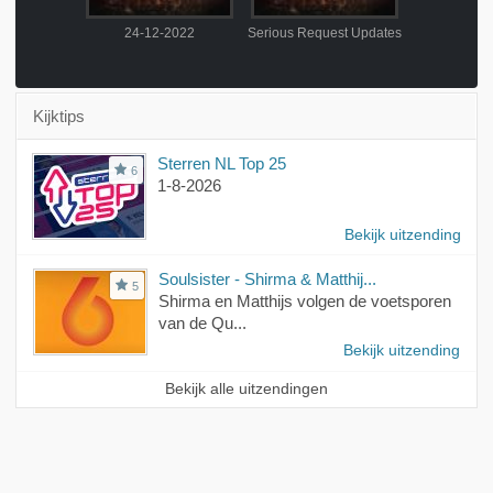
-2022
24-12-2022
Serious Request Updates
Serious Requ
Kijktips
Sterren NL Top 25
6
1-8-2026
Bekijk uitzending
Soulsister - Shirma & Matthij...
5
Shirma en Matthijs volgen de voetsporen
van de Qu...
Bekijk uitzending
Bekijk alle uitzendingen