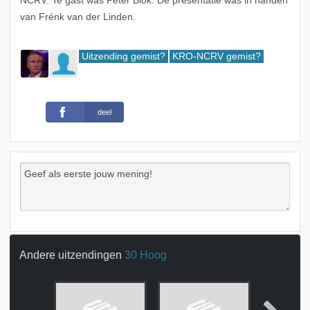
NCRV. Te gast was Peter Blok. De presentatie was in handen
van Frénk van der Linden.
Uitzending gemist?
KRO-NCRV gemist?
deel
Andere uitzendingen
30 Hoog