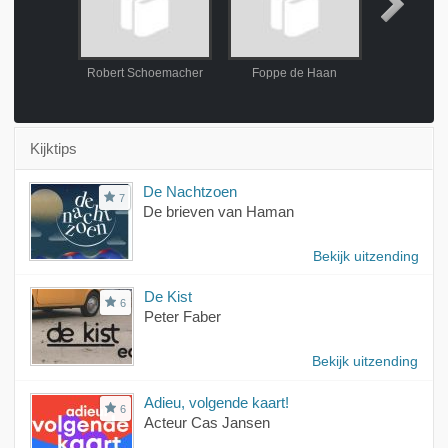
Robert Schoemacher
Foppe de Haan
Isa 
Kijktips
De Nachtzoen
7
De brieven van Haman
Bekijk uitzending
De Kist
6
Peter Faber
Bekijk uitzending
Adieu, volgende kaart!
6
Acteur Cas Jansen