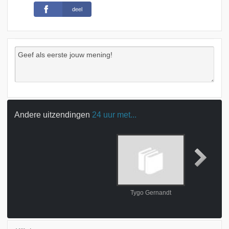
deel
Andere uitzendingen
24 uur met...
Tygo Gernandt
Bram 