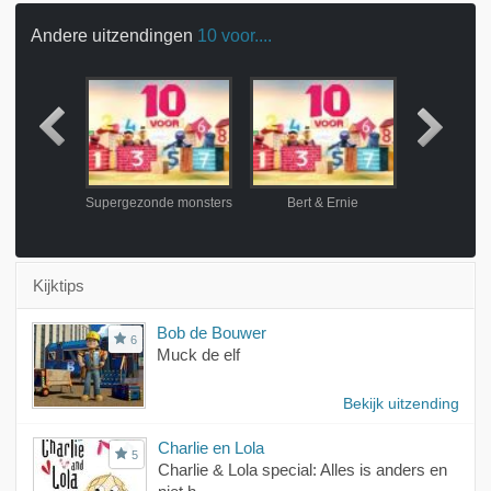
Andere uitzendingen
10 voor....
 Ernie
Supergezonde monsters
Bert & Ernie
Graaf
Kijktips
Bob de Bouwer
6
Muck de elf
Bekijk uitzending
Charlie en Lola
5
Charlie & Lola special: Alles is anders en