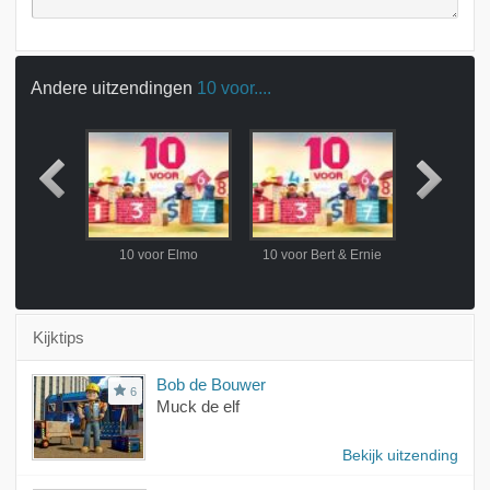
Andere uitzendingen
10 voor....
rt & Ernie
10 voor Elmo
10 voor Bert & Ernie
10 voor Koe
Kijktips
Bob de Bouwer
6
Muck de elf
Bekijk uitzending