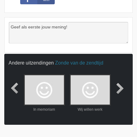
Andere uitzendingen
Zonde van de zendtijd
n web
In memoriam
Wij willen werk
Kandidaten