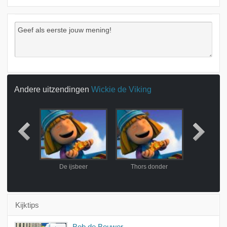
Andere uitzendingen
Wickie de Viking
verslaan
De ijsbeer
Thors donder
De tover
Kijktips
Bob de Bouwer