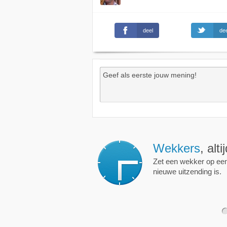
deel
dee
Wekkers
, alt
Zet een wekker op een 
nieuwe uitzending is.
1