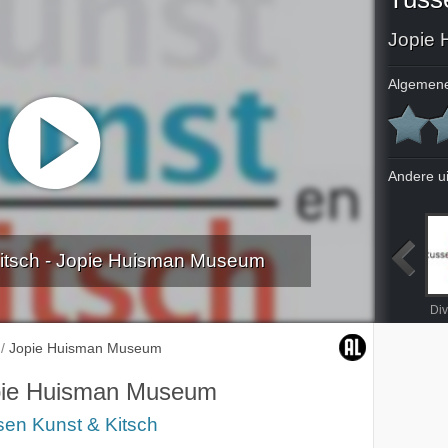
Jopie
Algemene
Andere u
itsch - Jopie Huisman Museum
Musea 2
Singer Laren
Bonnefanten
Slot Zeist
Div
/
Jopie Huisman Museum
pie Huisman Museum
sen Kunst & Kitsch