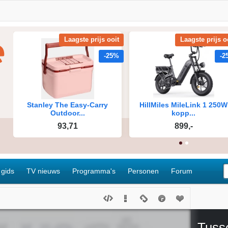
 gids
TV nieuws
Programma's
Personen
Forum
Tuss