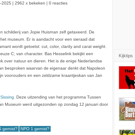
-2025
| 2962 x bekeken | 0 reacties
 schilderij van Jopie Huisman zelf getaxeerd. De
n het museum. Er is aandacht voor een sieraad dat
ant wordt getoetst: cut, color, clarity and carat weight.
rieuze C; van character. Bas Hesselink bekijkt een
Kijktips
over natuur en dieren. Het is de enige Nederlandse
kan besproken waarvan de eigenaar denkt dat Napoleon
ijn voorouders en een zeldzame kraantjeskan van Jan
 Sissing
. Deze uitzending van het programma Tussen
sman Museum werd uitgezonden op zondag 12 januari door
 gemist?
NPO 1 gemist?