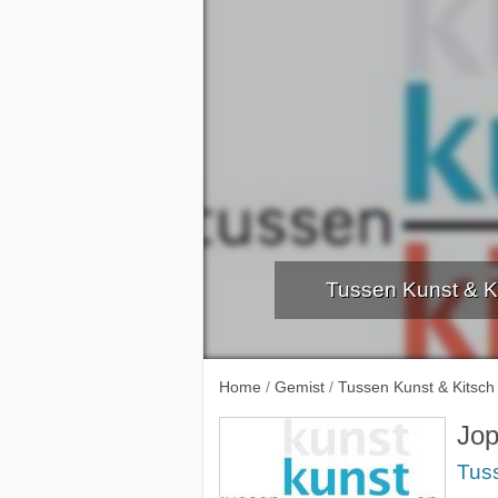
Tussen Kunst & K
Diverse 
Home
/
Gemist
/
Tussen Kunst & Kitsch
Jo
Tus