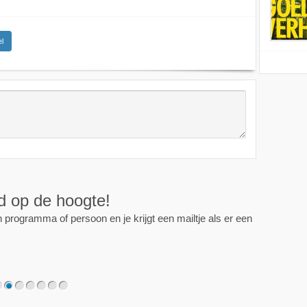
l
ijd op de hoogte!
programma of persoon en je krijgt een mailtje als er een
2
3
4
5
6
7