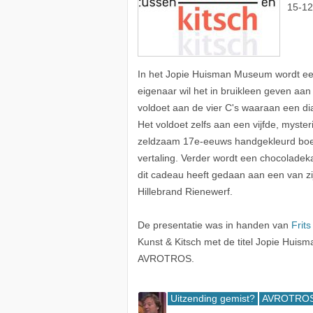
15-12
In het Jopie Huisman Museum wordt een
eigenaar wil het in bruikleen geven aa
voldoet aan de vier C's waaraan een diam
Het voldoet zelfs aan een vijfde, myste
zeldzaam 17e-eeuws handgekleurd boek 
vertaling. Verder wordt een chocolade
dit cadeau heeft gedaan aan een van z
Hillebrand Rienewerf.
De presentatie was in handen van
Frits
Kunst & Kitsch met de titel Jopie Hui
AVROTROS.
Uitzending gemist?
AVROTROS